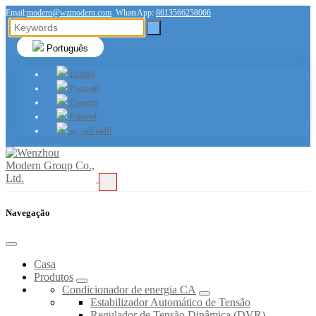
Email:
modern@wzmodern.com
WhatsApp:
8613566258066
Português
English
Русский
Français
Español
اللغة العربية
Navegação
Casa
Produtos
Condicionador de energia CA
Estabilizador Automático de Tensão
Regulador de Tensão Dinâmica (DVR)