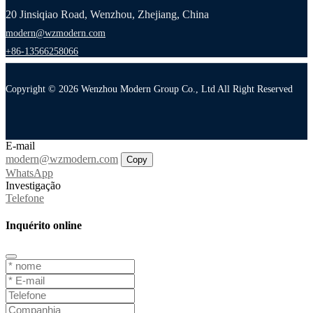
20 Jinsiqiao Road, Wenzhou, Zhejiang, China
modern@wzmodern.com
+86-13566258066
Copyright © 2026 Wenzhou Modern Group Co., Ltd All Right Reserved
E-mail
modern@wzmodern.com
Copy
WhatsApp
Investigação
Telefone
Inquérito online