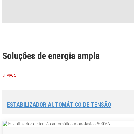
Soluções de energia ampla
Desde 1979, a MODERN é pioneira em melhorias nos setores de soluçõe
MAIS
Estabilizadores de Tensão, Otimizadores de Tensão, Reguladores de T
Sobretensão.
ESTABILIZADOR AUTOMÁTICO DE TENSÃO