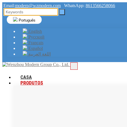
Email:
modern@wzmodern.com
WhatsApp:
8613566258066
Português
English
Русский
Français
Español
اللغة العربية
CASA
PRODUTOS