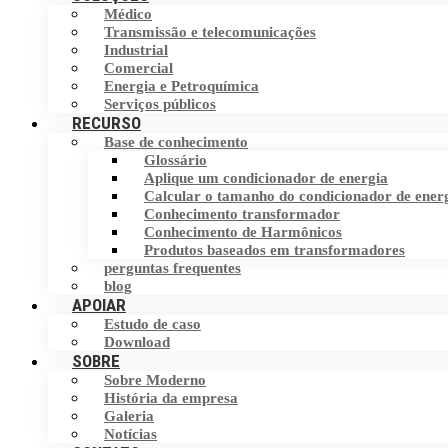
Médico
Filtro Harmônico
Transmissão e telecomunicações
Chave de transferência estática (STS)
Industrial
Comercial
Dispositivo de Correção do Fator de
Armazenamento de energia
Energia e Petroquímica
Potência (PFC)
Serviços públicos
RECURSO
Base de conhecimento
Eliminador de corrente neutra (NCE)
Glossário
Aplique um condicionador de energia
Dispositivo de proteção contra surtos
Calcular o tamanho do condicionador de ener
(SPD)
Conhecimento transformador
Conhecimento de Harmônicos
Produtos baseados em transformadores
perguntas frequentes
blog
APOIAR
Estudo de caso
Download
SOBRE
Sobre Moderno
História da empresa
Galeria
Notícias