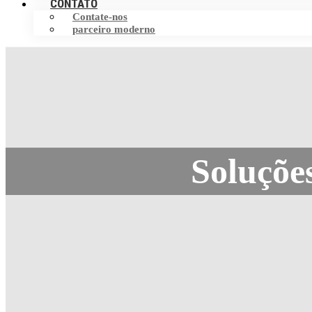
CONTATO
Contate-nos
parceiro moderno
Soluçõe