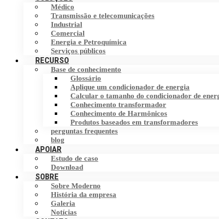
Médico
Filtro Harmônico
Transmissão e telecomunicações
Chave de transferência estática (STS)
Industrial
Comercial
Dispositivo de Correção do Fator de
Armazenamento de energia
Energia e Petroquímica
Potência (PFC)
Serviços públicos
RECURSO
Base de conhecimento
Eliminador de corrente neutra (NCE)
Glossário
Aplique um condicionador de energia
Dispositivo de proteção contra surtos
Calcular o tamanho do condicionador de ener
(SPD)
Conhecimento transformador
Conhecimento de Harmônicos
Produtos baseados em transformadores
perguntas frequentes
blog
APOIAR
Estudo de caso
Download
SOBRE
Sobre Moderno
História da empresa
Galeria
Notícias