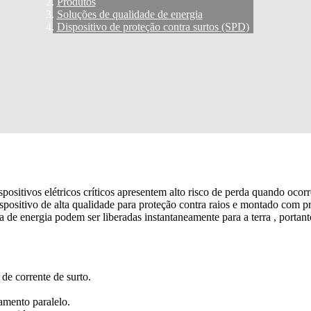
Produtos
Soluções de qualidade de energia
Dispositivo de proteção contra surtos (SPD)
spositivos elétricos críticos apresentem alto risco de perda quando oco
positivo de alta qualidade para proteção contra raios e montado com pr
nha de energia podem ser liberadas instantaneamente para a terra , port
de corrente de surto.
amento paralelo.