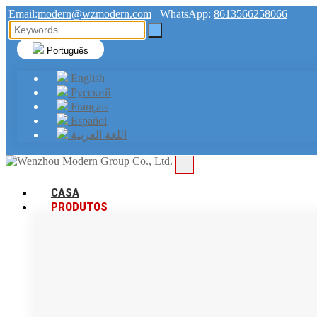
Email:
modern@wzmodern.com
WhatsApp:
8613566258066
Português
English
Русский
Français
Español
اللغة العربية
CASA
PRODUTOS