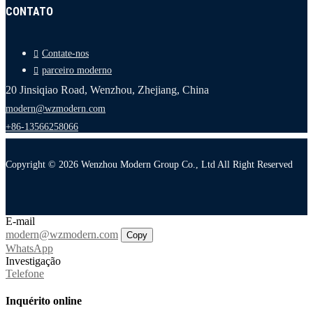
CONTATO
Contate-nos
parceiro moderno
20 Jinsiqiao Road, Wenzhou, Zhejiang, China
modern@wzmodern.com
+86-13566258066
Copyright © 2026 Wenzhou Modern Group Co., Ltd All Right Reserved
E-mail
modern@wzmodern.com
Copy
WhatsApp
Investigação
Telefone
Inquérito online