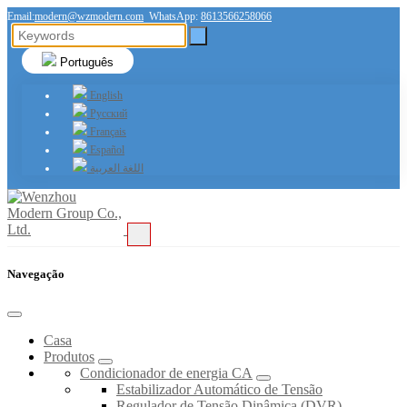
Email:
modern@wzmodern.com
WhatsApp:
8613566258066
Português
English
Русский
Français
Español
اللغة العربية
Navegação
Casa
Produtos
Condicionador de energia CA
Estabilizador Automático de Tensão
Regulador de Tensão Dinâmica (DVR)