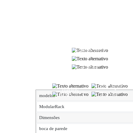
Comercial
Assistência
médica
Poder
Centro de
Educação
dados
Industrial
Lazer
modelos
ModularRack
Dimensões
boca de parede