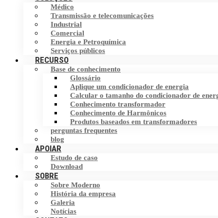
Médico
Filtro Harmônico
Transmissão e telecomunicações
Chave de transferência estática (STS)
Industrial
Comercial
Dispositivo de Correção do Fator de
Armazenamento de energia
Energia e Petroquímica
Potência (PFC)
Serviços públicos
RECURSO
Base de conhecimento
Eliminador de corrente neutra (NCE)
Glossário
Aplique um condicionador de energia
Dispositivo de proteção contra surtos
Calcular o tamanho do condicionador de ener
(SPD)
Conhecimento transformador
Conhecimento de Harmônicos
Produtos baseados em transformadores
perguntas frequentes
blog
APOIAR
Estudo de caso
Download
SOBRE
Sobre Moderno
História da empresa
Galeria
Notícias