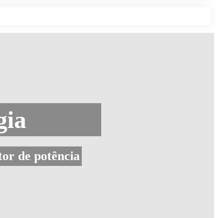
gia
tor de potência