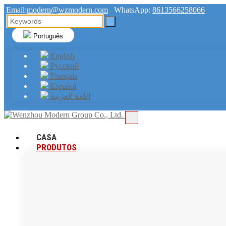
Email:
modern@wzmodern.com
WhatsApp:
8613566258066
Português
English
Русский
Français
Español
اللغة العربية
CASA
PRODUTOS