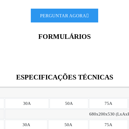
PERGUNTAR AGORA
FORMULÁRIOS
ESPECIFICAÇÕES TÉCNICAS
30A
50A
75A
680x200x530 (LxAx
30A
50A
75A