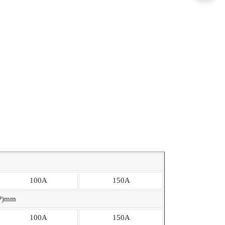
100A
150A
P)mm
100A
150A