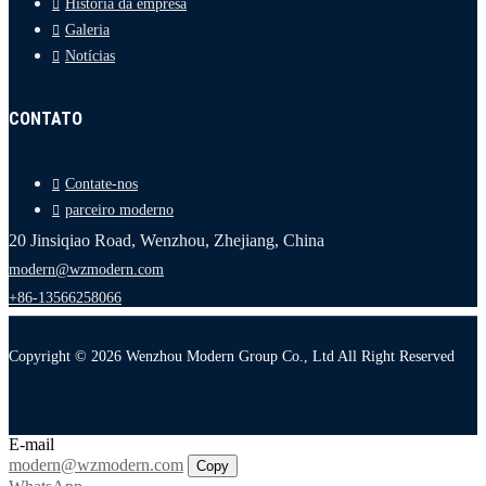
História da empresa
Galeria
Notícias
CONTATO
Contate-nos
parceiro moderno
20 Jinsiqiao Road, Wenzhou, Zhejiang, China
modern@wzmodern.com
+86-13566258066
Copyright © 2026 Wenzhou Modern Group Co., Ltd All Right Reserved
E-mail
modern@wzmodern.com
Copy