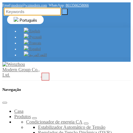
Email:
modern@wzmodern.com
WhatsApp:
8613566258066
Português
English
Русский
Français
Español
اللغة العربية
Navegação
Casa
Produtos
Condicionador de energia CA
Estabilizador Automático de Tensão
Regulador de Tensão Dinâmica (DVR)