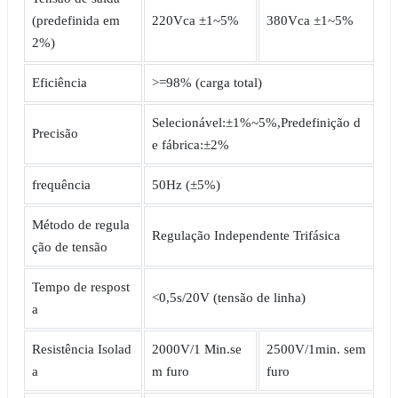
(predefinida em
220Vca ±1~5%
380Vca ±1~5%
2%)
Eficiência
>=98% (carga total)
Selecionável:±1%~5%,Predefinição d
Precisão
e fábrica:±2%
frequência
50Hz (±5%)
Método de regula
Regulação Independente Trifásica
ção de tensão
Tempo de respost
<0,5s/20V (tensão de linha)
a
Resistência Isolad
2000V/1 Min.se
2500V/1min. sem
a
m furo
furo