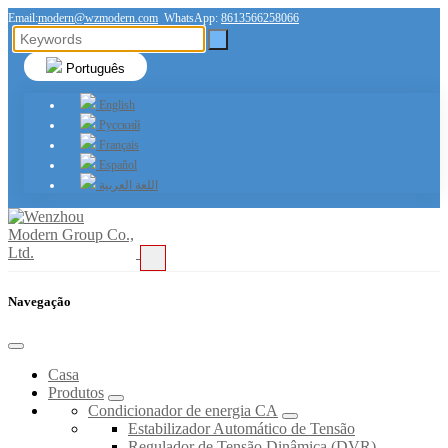
Email:
modern@wzmodern.com
WhatsApp:
8613566258066
Português
English
Русский
Français
Español
اللغة العربية
Navegação
Casa
Produtos
Condicionador de energia CA
Estabilizador Automático de Tensão
Regulador de Tensão Dinâmica (DVR)