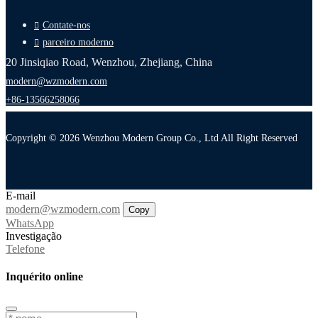
Contate-nos
parceiro moderno
20 Jinsiqiao Road, Wenzhou, Zhejiang, China
modern@wzmodern.com
+86-13566258066
Copyright © 2026 Wenzhou Modern Group Co., Ltd All Right Reserved
E-mail
modern@wzmodern.com
Copy
WhatsApp
Investigação
Telefone
Inquérito online