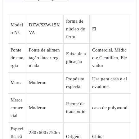
forma de
Model
DZW/SZW-15K
núcleo de
El
o Nº.
VA
ferro
Fonte
Fonte de alimen
Comercial, Médic
Faixa de a
de ene
tação linear reg
o e Científico, Ele
plicação
rgia
ulada
vador
Propósito
Use para casa e el
Marca
Moderno
especial
evadores
Marca
Pacote de
comer
Moderno
caso de polywood
transporte
cial
Especi
280x600x750m
ficaçã
Origem
China