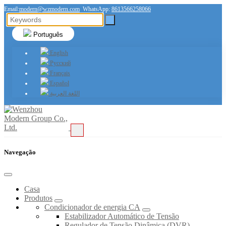
Email:
modern@wzmodern.com
WhatsApp:
8613566258066
Português
English
Русский
Français
Español
اللغة العربية
Navegação
Casa
Produtos
Condicionador de energia CA
Estabilizador Automático de Tensão
Regulador de Tensão Dinâmica (DVR)