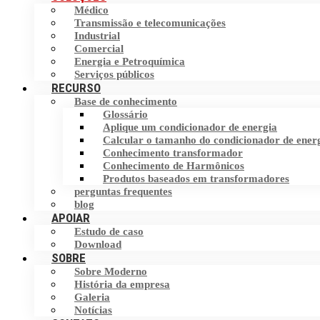
Médico
Filtro Harmônico
Transmissão e telecomunicações
Chave de transferência estática (STS)
Industrial
Comercial
Dispositivo de Correção do Fator de
Armazenamento de energia
Energia e Petroquímica
Potência (PFC)
Serviços públicos
RECURSO
Base de conhecimento
Eliminador de corrente neutra (NCE)
Glossário
Aplique um condicionador de energia
Dispositivo de proteção contra surtos
Calcular o tamanho do condicionador de ener
(SPD)
Conhecimento transformador
Conhecimento de Harmônicos
Produtos baseados em transformadores
perguntas frequentes
blog
APOIAR
Estudo de caso
Download
SOBRE
Sobre Moderno
História da empresa
Galeria
Notícias