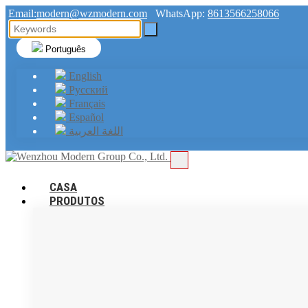
Email:
modern@wzmodern.com
WhatsApp:
8613566258066
Português
English
Русский
Français
Español
اللغة العربية
CASA
PRODUTOS